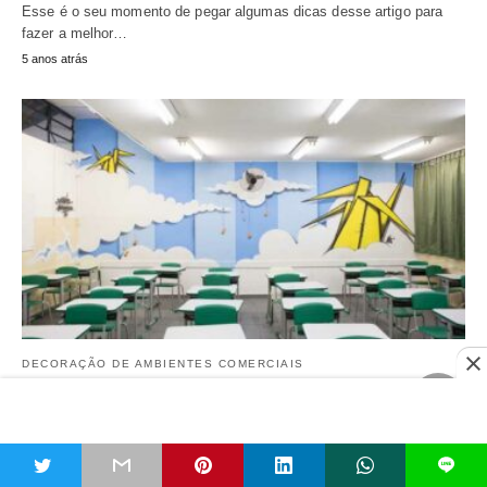
Esse é o seu momento de pegar algumas dicas desse artigo para
fazer a melhor…
5 anos atrás
DECORAÇÃO DE AMBIENTES COMERCIAIS
Decoração para Escolas 2022: Ensino
Infantil, Fundamental e Médio
t
L
Chegou o momento de saber como fazer a decoração para escolas