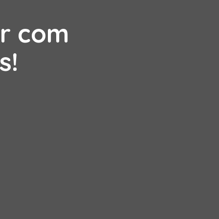
er com
s!