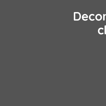
Decor
c